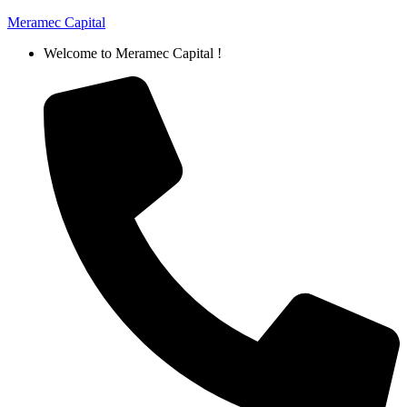
Meramec Capital
Welcome to Meramec Capital !