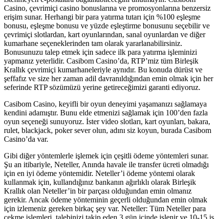
Casino, çevrimiçi casino bonuslarına ve promosyonlarına benzersiz
erişim sunar. Herhangi bir para yatırma tutarı için %100 eşleşme
bonusu, eşleşme bonusu ve yüzde eşleştirme bonusunu seçebilir ve
çevrimiçi slotlardan, kart oyunlarından, sanal oyunlardan ve diğer
kumarhane seçeneklerinden tam olarak yararlanabilirsiniz.
Bonusunuzu talep etmek için sadece ilk para yatırma işleminizi
yapmanız yeterlidir. Casibom Casino’da, RTP’miz tüm Birleşik
Krallık çevrimiçi kumarhaneleriyle aynıdır. Bu konuda dürüst ve
şeffafız ve size her zaman adil davranıldığından emin olmak için her
seferinde RTP sözümüzü yerine getireceğimizi garanti ediyoruz.
Casibom Casino, keyifli bir oyun deneyimi yaşamanızı sağlamaya
kendini adamıştır. Bunu elde etmenizi sağlamak için 100’den fazla
oyun seçeneği sunuyoruz. İster video slotları, kart oyunları, bakara,
rulet, blackjack, poker sever olun, adını siz koyun, burada Casibom
Casino’da var.
Gibi diğer yöntemlerle işlemek için çeşitli ödeme yöntemleri sunar.
Şu an itibariyle, Neteller, Anında havale ile transfer ücreti olmadığı
için en iyi ödeme yöntemidir. Neteller’i ödeme yöntemi olarak
kullanmak için, kullandığınız bankanın ağırlıklı olarak Birleşik
Krallık olan Neteller’in bir parçası olduğundan emin olmanız
gerekir. Ancak ödeme yönteminin geçerli olduğundan emin olmak
için izlemeniz gereken birkaç şey var. Neteller: Tüm Neteller para
çekme işlemleri, talebinizi takip eden 3 gün içinde işlenir ve 10-15 iş