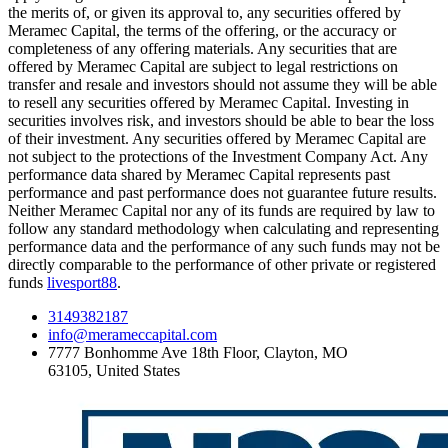
the merits of, or given its approval to, any securities offered by
Meramec Capital, the terms of the offering, or the accuracy or
completeness of any offering materials. Any securities that are
offered by Meramec Capital are subject to legal restrictions on
transfer and resale and investors should not assume they will be able
to resell any securities offered by Meramec Capital. Investing in
securities involves risk, and investors should be able to bear the loss
of their investment. Any securities offered by Meramec Capital are
not subject to the protections of the Investment Company Act. Any
performance data shared by Meramec Capital represents past
performance and past performance does not guarantee future results.
Neither Meramec Capital nor any of its funds are required by law to
follow any standard methodology when calculating and representing
performance data and the performance of any such funds may not be
directly comparable to the performance of other private or registered
funds
livesport88
.
3149382187
info@merameccapital.com
7777 Bonhomme Ave 18th Floor, Clayton, MO
63105, United States