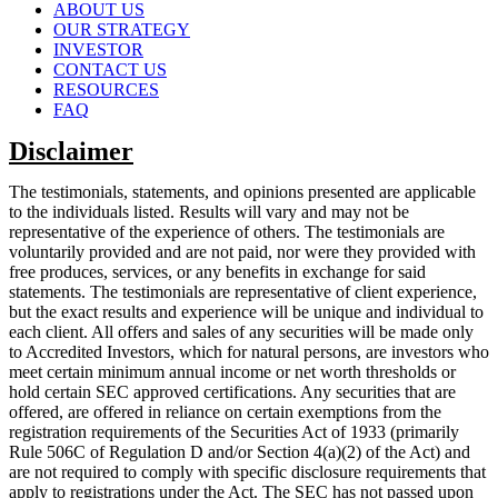
ABOUT US
OUR STRATEGY
INVESTOR
CONTACT US
RESOURCES
FAQ
Disclaimer
The testimonials, statements, and opinions presented are applicable
to the individuals listed. Results will vary and may not be
representative of the experience of others. The testimonials are
voluntarily provided and are not paid, nor were they provided with
free produces, services, or any benefits in exchange for said
statements. The testimonials are representative of client experience,
but the exact results and experience will be unique and individual to
each client. All offers and sales of any securities will be made only
to Accredited Investors, which for natural persons, are investors who
meet certain minimum annual income or net worth thresholds or
hold certain SEC approved certifications. Any securities that are
offered, are offered in reliance on certain exemptions from the
registration requirements of the Securities Act of 1933 (primarily
Rule 506C of Regulation D and/or Section 4(a)(2) of the Act) and
are not required to comply with specific disclosure requirements that
apply to registrations under the Act. The SEC has not passed upon