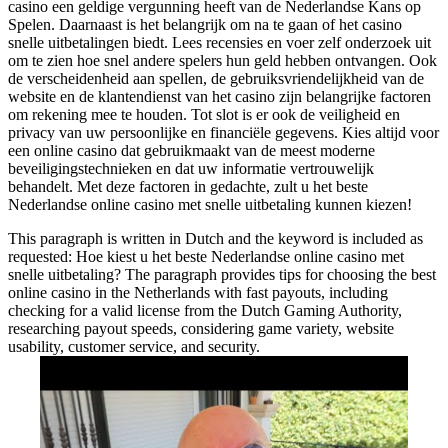
casino een geldige vergunning heeft van de Nederlandse Kans op
Spelen. Daarnaast is het belangrijk om na te gaan of het casino
snelle uitbetalingen biedt. Lees recensies en voer zelf onderzoek uit
om te zien hoe snel andere spelers hun geld hebben ontvangen. Ook
de verscheidenheid aan spellen, de gebruiksvriendelijkheid van de
website en de klantendienst van het casino zijn belangrijke factoren
om rekening mee te houden. Tot slot is er ook de veiligheid en
privacy van uw persoonlijke en financiële gegevens. Kies altijd voor
een online casino dat gebruikmaakt van de meest moderne
beveiligingstechnieken en dat uw informatie vertrouwelijk
behandelt. Met deze factoren in gedachte, zult u het beste
Nederlandse online casino met snelle uitbetaling kunnen kiezen!
This paragraph is written in Dutch and the keyword is included as
requested: Hoe kiest u het beste Nederlandse online casino met
snelle uitbetaling? The paragraph provides tips for choosing the best
online casino in the Netherlands with fast payouts, including
checking for a valid license from the Dutch Gaming Authority,
researching payout speeds, considering game variety, website
usability, customer service, and security.