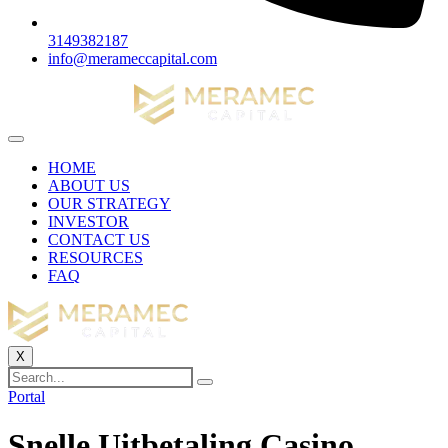
3149382187
info@merameccapital.com
HOME
ABOUT US
OUR STRATEGY
INVESTOR
CONTACT US
RESOURCES
FAQ
X
Portal
Snelle Uitbetaling Casino