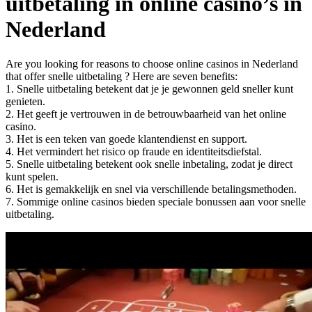
uitbetaling in online casino’s in
Nederland
Are you looking for reasons to choose online casinos in Nederland
that offer snelle uitbetaling ? Here are seven benefits:
1. Snelle uitbetaling betekent dat je je gewonnen geld sneller kunt
genieten.
2. Het geeft je vertrouwen in de betrouwbaarheid van het online
casino.
3. Het is een teken van goede klantendienst en support.
4. Het vermindert het risico op fraude en identiteitsdiefstal.
5. Snelle uitbetaling betekent ook snelle inbetaling, zodat je direct
kunt spelen.
6. Het is gemakkelijk en snel via verschillende betalingsmethoden.
7. Sommige online casinos bieden speciale bonussen aan voor snelle
uitbetaling.