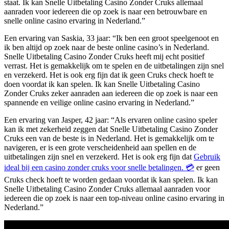
staat. Ik kan Snelle Uitbetaling Casino Zonder Cruks allemaal
aanraden voor iedereen die op zoek is naar een betrouwbare en
snelle online casino ervaring in Nederland.”
Een ervaring van Saskia, 33 jaar: “Ik ben een groot speelgenoot en
ik ben altijd op zoek naar de beste online casino’s in Nederland.
Snelle Uitbetaling Casino Zonder Cruks heeft mij echt positief
verrast. Het is gemakkelijk om te spelen en de uitbetalingen zijn snel
en verzekerd. Het is ook erg fijn dat ik geen Cruks check hoeft te
doen voordat ik kan spelen. Ik kan Snelle Uitbetaling Casino
Zonder Cruks zeker aanraden aan iedereen die op zoek is naar een
spannende en veilige online casino ervaring in Nederland.”
Een ervaring van Jasper, 42 jaar: “Als ervaren online casino speler
kan ik met zekerheid zeggen dat Snelle Uitbetaling Casino Zonder
Cruks een van de beste is in Nederland. Het is gemakkelijk om te
navigeren, er is een grote verscheidenheid aan spellen en de
uitbetalingen zijn snel en verzekerd. Het is ook erg fijn dat
Gebruik
ideal bij een casino zonder cruks voor snelle betalingen. 💳
er geen
Cruks check hoeft te worden gedaan voordat ik kan spelen. Ik kan
Snelle Uitbetaling Casino Zonder Cruks allemaal aanraden voor
iedereen die op zoek is naar een top-niveau online casino ervaring in
Nederland.”