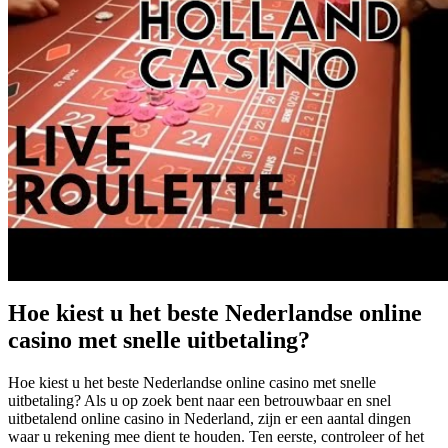
Hoe kiest u het beste Nederlandse online
casino met snelle uitbetaling?
Hoe kiest u het beste Nederlandse online casino met snelle
uitbetaling? Als u op zoek bent naar een betrouwbaar en snel
uitbetalend online casino in Nederland, zijn er een aantal dingen
waar u rekening mee dient te houden. Ten eerste, controleer of het