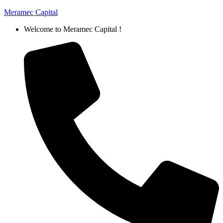
Meramec Capital
Welcome to Meramec Capital !