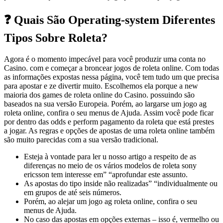
❓ Quais São Operating-system Diferentes
Tipos Sobre Roleta?
Agora é o momento impecável para você produzir uma conta no
Casino. com e começar a broncear jogos de roleta online. Com todas
as informações expostas nessa página, você tem tudo um que precisa
para apostar e ze divertir muito. Escolhemos ela porque a new
maioria dos games de roleta online do Casino. possuindo são
baseados na sua versão Europeia. Porém, ao largarse um jogo ag
roleta online, confira o seu menus de Ajuda. Assim você pode ficar
por dentro das odds e perform pagamento da roleta que está prestes
a jogar. As regras e opções de apostas de uma roleta online também
são muito parecidas com a sua versão tradicional.
Esteja à vontade para ler u nosso artigo a respeito de as
diferenças no meio de os vários modelos de roleta sony
ericsson tem interesse em” “aprofundar este assunto.
As apostas do tipo inside não realizadas” “individualmente ou
em grupos de até seis números.
Porém, ao alejar um jogo ag roleta online, confira o seu
menus de Ajuda.
No caso das apostas em opções externas – isso é, vermelho ou