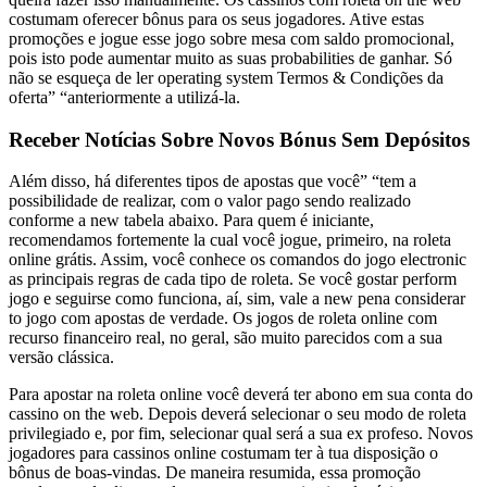
costumam oferecer bônus para os seus jogadores. Ative estas
promoções e jogue esse jogo sobre mesa com saldo promocional,
pois isto pode aumentar muito as suas probabilities de ganhar. Só
não se esqueça de ler operating system Termos & Condições da
oferta” “anteriormente a utilizá-la.
Receber Notícias Sobre Novos Bónus Sem Depósitos
Além disso, há diferentes tipos de apostas que você” “tem a
possibilidade de realizar, com o valor pago sendo realizado
conforme a new tabela abaixo. Para quem é iniciante,
recomendamos fortemente la cual você jogue, primeiro, na roleta
online grátis. Assim, você conhece os comandos do jogo electronic
as principais regras de cada tipo de roleta. Se você gostar perform
jogo e seguirse como funciona, aí, sim, vale a new pena considerar
to jogo com apostas de verdade. Os jogos de roleta online com
recurso financeiro real, no geral, são muito parecidos com a sua
versão clássica.
Para apostar na roleta online você deverá ter abono em sua conta do
cassino on the web. Depois deverá selecionar o seu modo de roleta
privilegiado e, por fim, selecionar qual será a sua ex profeso. Novos
jogadores para cassinos online costumam ter à tua disposição o
bônus de boas-vindas. De maneira resumida, essa promoção