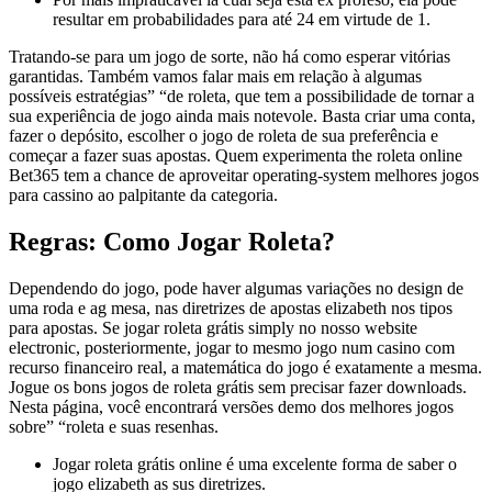
resultar em probabilidades para até 24 em virtude de 1.
Tratando-se para um jogo de sorte, não há como esperar vitórias
garantidas. Também vamos falar mais em relação à algumas
possíveis estratégias” “de roleta, que tem a possibilidade de tornar a
sua experiência de jogo ainda mais notevole. Basta criar uma conta,
fazer o depósito, escolher o jogo de roleta de sua preferência e
começar a fazer suas apostas. Quem experimenta the roleta online
Bet365 tem a chance de aproveitar operating-system melhores jogos
para cassino ao palpitante da categoria.
Regras: Como Jogar Roleta?
Dependendo do jogo, pode haver algumas variações no design de
uma roda e ag mesa, nas diretrizes de apostas elizabeth nos tipos
para apostas. Se jogar roleta grátis simply no nosso website
electronic, posteriormente, jogar to mesmo jogo num casino com
recurso financeiro real, a matemática do jogo é exatamente a mesma.
Jogue os bons jogos de roleta grátis sem precisar fazer downloads.
Nesta página, você encontrará versões demo dos melhores jogos
sobre” “roleta e suas resenhas.
Jogar roleta grátis online é uma excelente forma de saber o
jogo elizabeth as sus diretrizes.