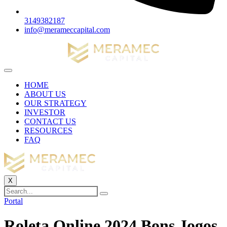
3149382187
info@merameccapital.com
HOME
ABOUT US
OUR STRATEGY
INVESTOR
CONTACT US
RESOURCES
FAQ
X
Portal
Roleta Online 2024 Bons Jogos