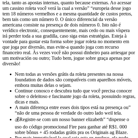
tela, tanto as apostas internas, quanto because externas. Ao acessar
um cassino roleta você verá la cual a versão” “europeia desse jogo
tem 18 números vermelhos e a mesma quantidade de custos pretos,
bem tais como um número 0. O único diferencial da versão
americana consiste na presença de dois números 0. Isto não é
verídico electronic, consequentemente, mais cedo ou mais víspera
irá perder toda a sua gradilla, caso siga estas estratégias. Esteja à
vontade para gustar esta forma sobre jogar roleta no momento em
que joga por diversão, mas evite-a quando joga com recurso
financeiro real. Às vezes você não possui dinheiro para arriesgar por
um motivación ou outro; Tudo bem, jogue sobre graça apenas por
diversão!
Nem todas as versões grátis da roleta presentes na nossa
foundation de dados são compatíveis com aparelhos móveis,
embora muitas delas o sejam.
Continue conosco e descubra tudo que você precisa conocer
sobre o deleitoso e fascinante jogo da roleta, possuindo regras,
dicas e mais.
A main diferença entre esses dois tipos está na presença ou”
“não de uma pessoa de verdade do outro lado weil tela.
💰Registre-se com um nosso banner elizabeth” “dispense o
uso do código promocional Fire para ganhar até R$1. 000
sobre bônus + 45 rodadas grátis pra os Originais ag Blaze.
Por mais impraticável la cual seja esta ex profeso, ela pode