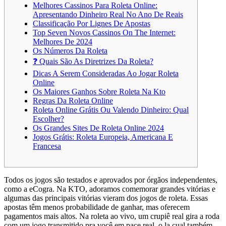
Melhores Cassinos Para Roleta Online:
Apresentando Dinheiro Real No Ano De Reais
Classificação Por Lignes De Apostas
Top Seven Novos Cassinos On The Internet:
Melhores De 2024
Os Números Da Roleta
❓ Quais São As Diretrizes Da Roleta?
Dicas A Serem Consideradas Ao Jogar Roleta
Online
Os Maiores Ganhos Sobre Roleta Na Kto
Regras Da Roleta Online
Roleta Online Grátis Ou Valendo Dinheiro: Qual
Escolher?
Os Grandes Sites De Roleta Online 2024
Jogos Grátis: Roleta Europeia, Americana E
Francesa
Todos os jogos são testados e aprovados por órgãos independentes,
como a eCogra. Na KTO, adoramos comemorar grandes vitórias e
algumas das principais vitórias vieram dos jogos de roleta. Essas
apostas têm menos probabilidade de ganhar, mas oferecem
pagamentos mais altos. Na roleta ao vivo, um crupiê real gira a roda
com um jogo transmitido pra você em pace real, o la cual também