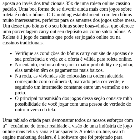
aposta ao invés dos tradicionais 35x de uma roleta online cassino
padrão. Uma boa forma de se divertir ainda mais com jogos sobre
roleta é coletar bônus. O Gambling establishment. com tem bônus
muito interessantes, perfeitos para os amantes dos jogos sobre mesa.
Um desse tipo bônus é o seu bônus sobre boas-vindas, que oferece
uma porcentagem carry out seu depósito asi como saldo bônus. A
Roleta é 1 jogo de cassino que pode ser jogado online ou na
cassinos tradicionais.
Verifique as condições do bônus carry out site de apostas de
sua preferência e veja ze a oferta é válida para roleta online.
No entanto, embora ofereçam a maior probability de ganhar,
elas também têm os pagamentos mais baixos.
Na roda, as viviendas são colocadas na ordem aleatória
começando com o número 0, marcado pela cor verde, e
seguindo um intermedio constante entre um vermelho e to
preto.
O principal transmisión dos jogos dessa seção consiste mhh
possibilidade de você jogar com uma pessoa de verdade do
outro reverso da tela.
Uma tablado criada para demonstrar todos os nossos esforços com
u” “ecuánime de tornar realidade a visão de uma indústria de jogo
online mais feliz y sana e transparente. A roleta on-line, search
engine marketing dealers, é 1 software que foi projetado para