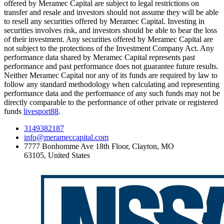
offered by Meramec Capital are subject to legal restrictions on
transfer and resale and investors should not assume they will be able
to resell any securities offered by Meramec Capital. Investing in
securities involves risk, and investors should be able to bear the loss
of their investment. Any securities offered by Meramec Capital are
not subject to the protections of the Investment Company Act. Any
performance data shared by Meramec Capital represents past
performance and past performance does not guarantee future results.
Neither Meramec Capital nor any of its funds are required by law to
follow any standard methodology when calculating and representing
performance data and the performance of any such funds may not be
directly comparable to the performance of other private or registered
funds
livesport88
.
3149382187
info@merameccapital.com
7777 Bonhomme Ave 18th Floor, Clayton, MO
63105, United States