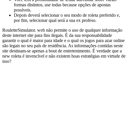
formas distintos, use todas because opções de apostas
possíveis.
Depois deverá selecionar o seu modo de roleta preferido e,
por fim, selecionar qual será a sua ex profeso.
RouletteSimulator. web não permite o uso de qualquer informação
deste internet site para fins ilegais. É da sua responsabilidade
garantir o qual é maior para idade e o qual os jogos para azar online
são legais no seu país de residência. As informações contidas neste
site destinam-se apenas a bout de entretenimento. É verdade que a
new roleta é invencível e não existem boas estratégias em virtude de
isso?