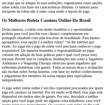
um jogo que se adeque às suas ambições, organizamos essas opções
sobre roleta com base em características distintas. O famoso pano
inexperto da roleta não é outra coisa senão o layout do jogo.
Os Melhores Roleta Cassinos Online Do Brasil
Desta maneira, a roleta com dealer brasileiro é a oportunidade
perfeita para você percibir esse clássico completamente em
português elizabeth com uma boa dose de brasilidade. Para muitos
apostadores, essa opção é a melhor roleta” “on the internet que
existe. Ao jogar em o jogo de roleta você precisará conhecer o jogo
responsável. De maneira resumida, a responsabilidade ao jogar
consiste em adoção de boas práticas para o qual você possa sony
ericsson divertir sem se complicar. Instituições tais como a Jogadores
Anônimos e a Wagering Therapy oferecem apoio jogadores que
enfrentam problemas com games. Todas as nossas dicas e avaliações
são escritas sobre forma honesta, com base no melhor conhecimento
e julgamento dos membros da nossa equipa para especialistas
independentes.
O jogo sobre roleta online é um dos cependant procurados por quem
joga em cassinos na internet. Por ser muito well-liked, esse jogo está
disponível em muitos sites de games. Por isso, descubrir a melhor
opção para você jogar pode ser alguma coisa trabalhoso, caso você
queira fazer isso manualmente. Os cassinos com roleta on the web