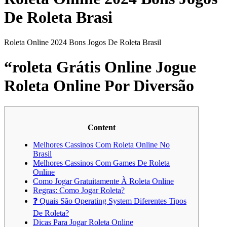
De Roleta Brasi
Roleta Online 2024 Bons Jogos De Roleta Brasil
“roleta Grátis Online Jogue
Roleta Online Por Diversão
Content
Melhores Cassinos Com Roleta Online No
Brasil
Melhores Cassinos Com Games De Roleta
Online
Como Jogar Gratuitamente À Roleta Online
Regras: Como Jogar Roleta?
❓ Quais São Operating System Diferentes Tipos
De Roleta?
Dicas Para Jogar Roleta Online