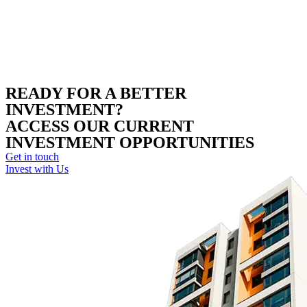
READY FOR A BETTER
INVESTMENT?
ACCESS OUR CURRENT
INVESTMENT OPPORTUNITIES
Get in touch
Invest with Us