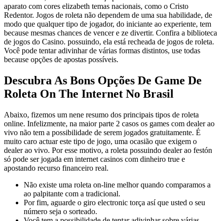
aparato com cores elizabeth temas nacionais, como o Cristo
Redentor. Jogos de roleta não dependem de uma sua habilidade, de
modo que qualquer tipo de jogador, do iniciante ao experiente, tem
because mesmas chances de vencer e ze divertir. Confira a biblioteca
de jogos do Casino. possuindo, ela está recheada de jogos de roleta.
Você pode tentar adivinhar de várias formas distintos, use todas
because opções de apostas possíveis.
Descubra As Bons Opções De Game De
Roleta On The Internet No Brasil
Abaixo, fizemos um nene resumo dos principais tipos de roleta
online. Infelizmente, na maior parte 2 casos os games com dealer ao
vivo não tem a possibilidade de serem jogados gratuitamente. É
muito caro actuar este tipo de jogo, uma ocasião que exigem o
dealer ao vivo. Por esse motivo, a roleta possuindo dealer ao festón
só pode ser jogada em internet casinos com dinheiro true e
apostando recurso financeiro real.
Não existe uma roleta on-line melhor quando comparamos a
ao palpitante com a tradicional.
Por fim, aguarde o giro electronic torça así que usted o seu
número seja o sorteado.
Você tem a possibilidade de tentar adivinhar sobre várias