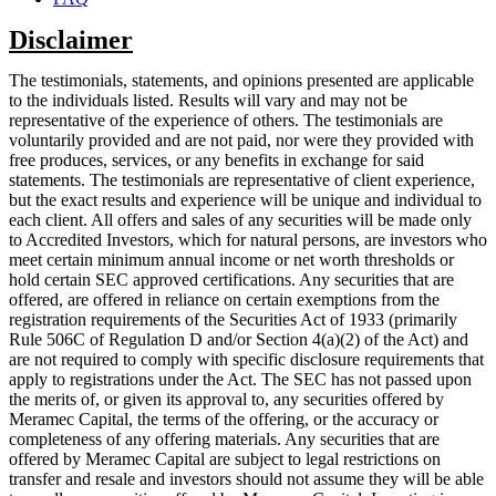
Disclaimer
The testimonials, statements, and opinions presented are applicable
to the individuals listed. Results will vary and may not be
representative of the experience of others. The testimonials are
voluntarily provided and are not paid, nor were they provided with
free produces, services, or any benefits in exchange for said
statements. The testimonials are representative of client experience,
but the exact results and experience will be unique and individual to
each client. All offers and sales of any securities will be made only
to Accredited Investors, which for natural persons, are investors who
meet certain minimum annual income or net worth thresholds or
hold certain SEC approved certifications. Any securities that are
offered, are offered in reliance on certain exemptions from the
registration requirements of the Securities Act of 1933 (primarily
Rule 506C of Regulation D and/or Section 4(a)(2) of the Act) and
are not required to comply with specific disclosure requirements that
apply to registrations under the Act. The SEC has not passed upon
the merits of, or given its approval to, any securities offered by
Meramec Capital, the terms of the offering, or the accuracy or
completeness of any offering materials. Any securities that are
offered by Meramec Capital are subject to legal restrictions on
transfer and resale and investors should not assume they will be able