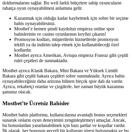
doldurmalarını sağlar. Bu weil farklı bütçelere sahip oyuncuların
rahatça oyun oynayabilmesi anlamına gelir.
Kazanmak için olduğu kadar kaybetmek için sobre bir seçime
bahis oynayabilirsiniz.
Mostbet’e hemen şimdi kaydolun empieza online spor
bahislerinin ve casino oyunlarının keyfini çıkarın!
Promosyon kodları, müşterilerin hizmetlerde promosyon
teklifi ya da indirim talep etmek için kullanabileceği özel
kodlardır.
Mostbet ayrıca Amerikan, Avrupa empieza Fransız gibi çeşitli
rulet çeşitleri de sunmaktadır.
Mostbet ayrıca Klasik Bakara, Mini Bakara ve Yüksek Limitli
Bakara gibi çeşitli bakara çeşitleri sobre sunmaktadır. Ayrıca bahis
oynayabileceğiniz daha arizona bilinen birçok spor dalı da vardır.
Ayrıca, rekabetçi oranlar ve çizgilerle, her zaman büyük kazanma
şansınız olacak.
Mostbet’te Ücretsiz Bahisler
Mostbet bahis platformu, kullanıcılarına avantajlı bonus seçenekleri
sunarak onların oyun deneyimini zenginleştirmeyi amaçlar. Ancak,
bu bonuslardan yararlanabilmek için bazı şartlar ve koşullar vardır.
İlk olarak, her bonusun geçerli bir kullanım süresi bulunmakta ve bu