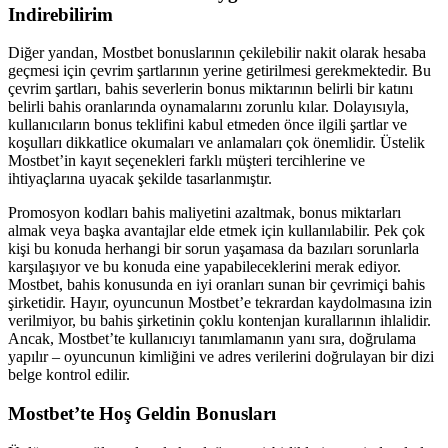
Indirebilirim
Diğer yandan, Mostbet bonuslarının çekilebilir nakit olarak hesaba
geçmesi için çevrim şartlarının yerine getirilmesi gerekmektedir. Bu
çevrim şartları, bahis severlerin bonus miktarının belirli bir katını
belirli bahis oranlarında oynamalarını zorunlu kılar. Dolayısıyla,
kullanıcıların bonus teklifini kabul etmeden önce ilgili şartlar ve
koşulları dikkatlice okumaları ve anlamaları çok önemlidir. Üstelik
Mostbet’in kayıt seçenekleri farklı müşteri tercihlerine ve
ihtiyaçlarına uyacak şekilde tasarlanmıştır.
Promosyon kodları bahis maliyetini azaltmak, bonus miktarları
almak veya başka avantajlar elde etmek için kullanılabilir. Pek çok
kişi bu konuda herhangi bir sorun yaşamasa da bazıları sorunlarla
karşılaşıyor ve bu konuda eine yapabileceklerini merak ediyor.
Mostbet, bahis konusunda en iyi oranları sunan bir çevrimiçi bahis
şirketidir. Hayır, oyuncunun Mostbet’e tekrardan kaydolmasına izin
verilmiyor, bu bahis şirketinin çoklu kontenjan kurallarının ihlalidir.
Ancak, Mostbet’te kullanıcıyı tanımlamanın yanı sıra, doğrulama
yapılır – oyuncunun kimliğini ve adres verilerini doğrulayan bir dizi
belge kontrol edilir.
Mostbet’te Hoş Geldin Bonusları