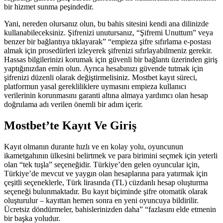
bir hizmet sunma peşindedir.
Yani, nereden olursanız olun, bu bahis sitesini kendi ana dilinizde
kullanabileceksiniz. Şifrenizi unutursanız, “Şifremi Unuttum” veya
benzer bir bağlantıya tıklayarak” “empieza şifre sıfırlama e-postası
almak için prosedürleri izleyerek şifrenizi sıfırlayabilmeniz gerekir.
Hassas bilgilerinizi korumak için güvenli bir bağlantı üzerinden giriş
yaptığınızdan emin olun. Ayrıca hesabınızı güvende tutmak için
şifrenizi düzenli olarak değiştirmelisiniz. Mostbet kayıt süreci,
platformun yasal gerekliliklere uymasını empieza kullanıcı
verilerinin korunmasını garanti altına almaya yardımcı olan hesap
doğrulama adı verilen önemli bir adım içerir.
Mostbet’te Kayıt Ve Giriş
Kayıt olmanın durante hızlı ve en kolay yolu, oyuncunun
ikametgahının ülkesini belirtmek ve para birimini seçmek için yeterli
olan “tek tuşla” seçeneğidir. Türkiye’den gelen oyuncular için,
Türkiye’de mevcut ve yaygın olan hesaplarına para yatırmak için
çeşitli seçeneklerle, Türk lirasında (TL) cüzdanlı hesap oluşturma
seçeneği bulunmaktadır. Bu kayıt biçiminde şifre otomatik olarak
oluşturulur – kayıttan hemen sonra en yeni oyuncuya bildirilir.
Ücretsiz döndürmeler, bahislerinizden daha” “fazlasını elde etmenin
bir başka yoludur.