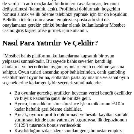
de vardır – canlı maçlardan bildirimlerin ayarlanması, temanın
değiştirilmesi (karanlık, açık). Profilinizi doldurmak, hoşgeldin
bonusu almak ve ilk ödeme talebinizi yapmak için bir ön koşuldur.
Belirtilen telefon numarasını empieza e-posta adresini de
onaylamanız gerekir, çünkü bunlar olarak kullanılacaktır Mostbet
casino giriş kişisel ofise girmek için kullanılır.
Nasıl Para Yatırılır Ve Çekilir?
“Mostbet bahis platformu, kullanıcılarına kapsamlı bir oyun
yelpazesi sunmaktadır. Bu sayede bahis severler, kendi ilgi
alanlarına ve becerilerine uygun oyunları tercih edebilme şansına
sahiptir. Oyun türleri arasında; spor bahislerinden, canlı gambling
establishment oyunlarına, slotlardan pasta oyunlarına ve sanal oyun
seçeneklerine kadar geniş bir seçenek sunulmaktadır.
Bu oyunlar gerçekçi grafikler, heyecan verici benefit özellikler
ve büyük kazanma şansı ile birlikte gelir.
Ayrıca, harcadıkları süre süresince işlem miktarının %10’u
kadar haftalık geri ödeme alabilirler.
Ancak, oyuncu profili doldurmayı ve hesabı kayıttan sonraki
yarım saat içinde para yatırmayı başardıysa, ilk depozitonun
%125’i tutarında bonus verilecektir.
Kaydolduğunuzda sizlere sunulan geniş bonuslar empieza