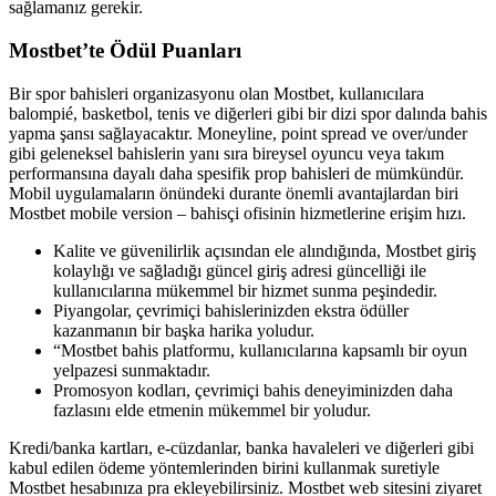
sağlamanız gerekir.
Mostbet’te Ödül Puanları
Bir spor bahisleri organizasyonu olan Mostbet, kullanıcılara
balompié, basketbol, tenis ve diğerleri gibi bir dizi spor dalında bahis
yapma şansı sağlayacaktır. Moneyline, point spread ve over/under
gibi geleneksel bahislerin yanı sıra bireysel oyuncu veya takım
performansına dayalı daha spesifik prop bahisleri de mümkündür.
Mobil uygulamaların önündeki durante önemli avantajlardan biri
Mostbet mobile version – bahisçi ofisinin hizmetlerine erişim hızı.
Kalite ve güvenilirlik açısından ele alındığında, Mostbet giriş
kolaylığı ve sağladığı güncel giriş adresi güncelliği ile
kullanıcılarına mükemmel bir hizmet sunma peşindedir.
Piyangolar, çevrimiçi bahislerinizden ekstra ödüller
kazanmanın bir başka harika yoludur.
“Mostbet bahis platformu, kullanıcılarına kapsamlı bir oyun
yelpazesi sunmaktadır.
Promosyon kodları, çevrimiçi bahis deneyiminizden daha
fazlasını elde etmenin mükemmel bir yoludur.
Kredi/banka kartları, e-cüzdanlar, banka havaleleri ve diğerleri gibi
kabul edilen ödeme yöntemlerinden birini kullanmak suretiyle
Mostbet hesabınıza pra ekleyebilirsiniz. Mostbet web sitesini ziyaret